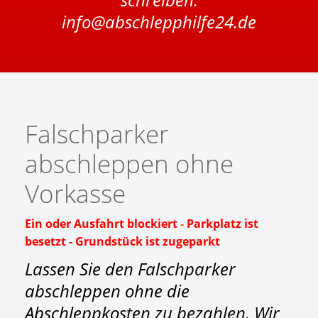
info@abschlepphilfe24.de
Falschparker
abschleppen ohne
Vorkasse
Ein oder Ausfahrt blockiert
-
Parkplatz ist
besetzt -
Grundstück ist zugeparkt
Lassen Sie den Falschparker
abschleppen ohne die
Abschleppkosten zu bezahlen. Wir